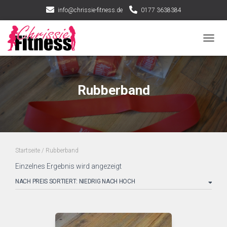
info@chrissie-fitness.de
0177 3638384
NAVIG
Rubberband
Startseite
/ Rubberband
Einzelnes Ergebnis wird angezeigt