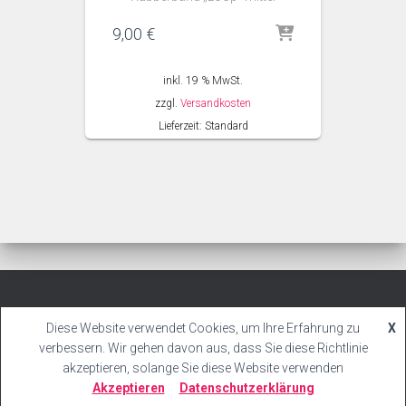
9,00
€
inkl. 19 % MwSt.
zzgl.
Versandkosten
Lieferzeit:
Standard
IMPRESSUM
DATENSCHUTZBELEHRUNG
Diese Website verwendet Cookies, um Ihre Erfahrung zu
X
verbessern. Wir gehen davon aus, dass Sie diese Richtlinie
ALLGEMEINE GESCHÄFTSBEDINGUNGEN / WIDERRUF
akzeptieren, solange Sie diese Website verwenden
Akzeptieren
Datenschutzerklärung