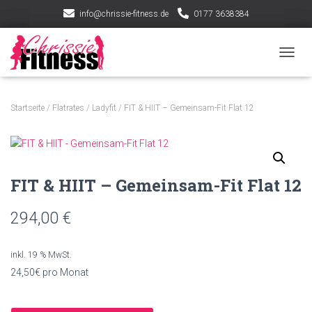
info@chrissie-fitness.de
0177 3638384
NAVIG
Startseite
/
Flatrates
/
Ladyfit
/ FIT & HIIT – Gemeinsam-Fit Flat 12
FIT & HIIT – Gemeinsam-Fit Flat 12
294,00
€
inkl. 19 % MwSt.
24,50€ pro Monat
FIT