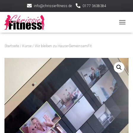
info@chrissie-fitness.de
0177 3638384
N
A
V
I
Startseite
/
Kurse
/ Wir bleiben zu Hause-GemeinsamFit
G
A
T
I
O
N
U
M
S
C
H
A
L
T
E