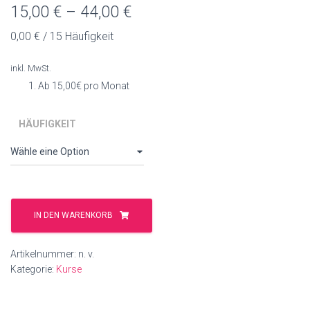
15,00
€
–
44,00
€
0,00
€
/
15
Häufigkeit
inkl. MwSt.
Ab 15,00€ pro Monat
HÄUFIGKEIT
Wir
bleiben
IN DEN WARENKORB
zu
Hause-
Artikelnummer:
n. v.
GemeinsamFit
Kategorie:
Kurse
Menge